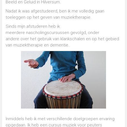
Beeld en Geluid in Hilversum.
Nadat ik was afgestudeerd, ben ik me volledig gaan
toeleggen op het geven van muziektherapie.
Sinds mijn afstuderen heb ik
meerdere nascholingscursussen gevolgd, onder
andere over het gebruik van klankschalen en op het gebied
van muziektherapie en dementie.
Inmiddels heb ik met verschillende doelgroepen ervaring
opgedaan. Ik heb een cursus muziek voor peuters