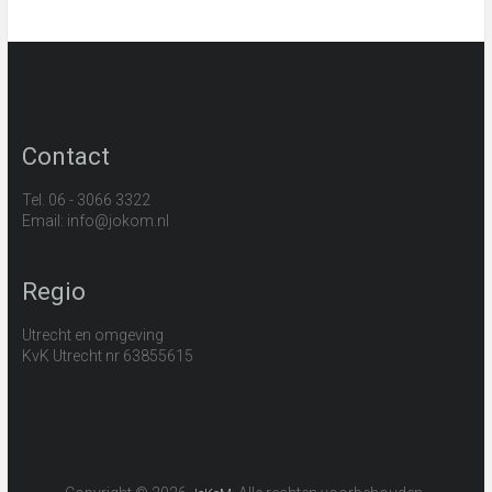
Contact
Tel. 06 - 3066 3322
Email: info@jokom.nl
Regio
Utrecht en omgeving
KvK Utrecht nr 63855615