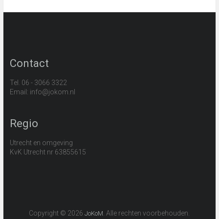
Contact
Tel. 06 - 3066 3322
Email: info@jokom.nl
Regio
Utrecht en omgeving
KvK Utrecht nr 63855615
Copyright © 2026
. Alle rechten voorbehouden.
JoKoM